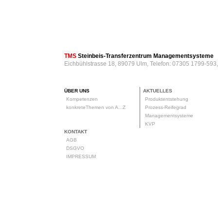
TMS
Steinbeis-Transferzentrum Managementsysteme
Eichbühlstrasse 18, 89079 Ulm, Telefon: 07305 1799-593
ÜBER UNS
AKTUELLES
Kompetenzen
Produktentstehung
konkreteThemen von A...Z
Prozess-Reifegrad
Managementsysteme
KVP
KONTAKT
AGB
DSGVO
IMPRESSUM