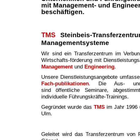
mit Management- und Enginee
beschäftigen.
TMS
Steinbeis-Transferzentr
Managementsysteme
Wir sind ei
n
Transferzentrum im Verbund 
Wirtschafts-förderung mit Dienstleistung
Management
und
Engineering
.
Unsere Dienstleistungsangebote umfass
Fach-publikationen
. Die Aus- und W
sind
öffentliche Seminare, abgestim
individuelle Führungskräfte-Trainings.
Gegründet wurde das
TMS
im Jahr 1996 
Ulm.
Geleitet wird das Transferzentrum von P