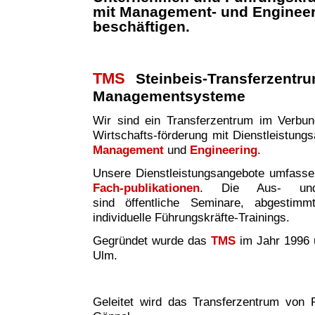
mit Management- und Enginee
beschäftigen.
TMS
Steinbeis-Transferzentr
Managementsysteme
Wir sind ei
n
Transferzentrum im Verbund 
Wirtschafts-förderung mit Dienstleistung
Management
und
Engineering
.
Unsere Dienstleistungsangebote umfass
Fach-publikationen
. Die Aus- und W
sind
öffentliche Seminare, abgestim
individuelle Führungskräfte-Trainings.
Gegründet wurde das
TMS
im Jahr 1996 
Ulm.
Geleitet wird das Transferzentrum von P