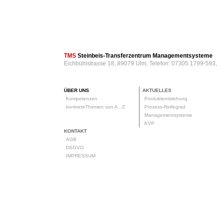
TMS
Steinbeis-Transferzentrum Managementsysteme
Eichbühlstrasse 18, 89079 Ulm, Telefon: 07305 1799-593
ÜBER UNS
AKTUELLES
Kompetenzen
Produktentstehung
konkreteThemen von A...Z
Prozess-Reifegrad
Managementsysteme
KVP
KONTAKT
AGB
DSGVO
IMPRESSUM