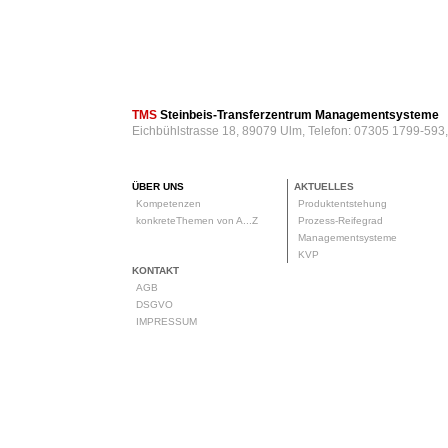
TMS
Steinbeis-Transferzentrum Managementsysteme
Eichbühlstrasse 18, 89079 Ulm, Telefon: 07305 1799-593
ÜBER UNS
AKTUELLES
Kompetenzen
Produktentstehung
konkreteThemen von A...Z
Prozess-Reifegrad
Managementsysteme
KVP
KONTAKT
AGB
DSGVO
IMPRESSUM