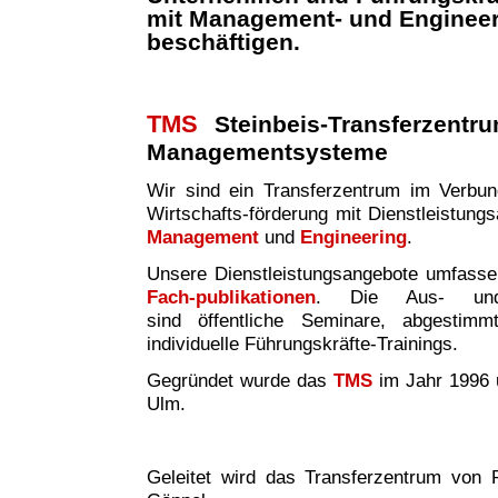
mit Management- und Enginee
beschäftigen.
TMS
Steinbeis-Transferzentr
Managementsysteme
Wir sind ei
n
Transferzentrum im Verbund 
Wirtschafts-förderung mit Dienstleistung
Management
und
Engineering
.
Unsere Dienstleistungsangebote umfass
Fach-publikationen
. Die Aus- und W
sind
öffentliche Seminare, abgestim
individuelle Führungskräfte-Trainings.
Gegründet wurde das
TMS
im Jahr 1996 
Ulm.
Geleitet wird das Transferzentrum von P