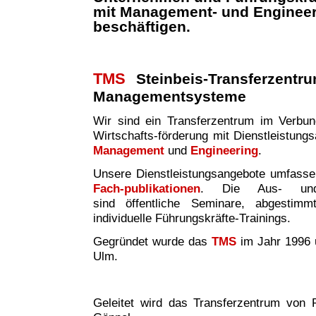
mit Management- und Enginee
beschäftigen.
TMS
Steinbeis-Transferzentr
Managementsysteme
Wir sind ei
n
Transferzentrum im Verbund 
Wirtschafts-förderung mit Dienstleistung
Management
und
Engineering
.
Unsere Dienstleistungsangebote umfass
Fach-publikationen
. Die Aus- und W
sind
öffentliche Seminare, abgestim
individuelle Führungskräfte-Trainings.
Gegründet wurde das
TMS
im Jahr 1996 
Ulm.
Geleitet wird das Transferzentrum von P