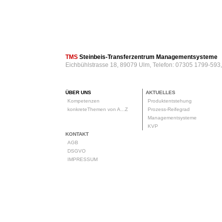
TMS
Steinbeis-Transferzentrum Managementsysteme
Eichbühlstrasse 18, 89079 Ulm, Telefon: 07305 1799-593
ÜBER UNS
AKTUELLES
Kompetenzen
Produktentstehung
konkreteThemen von A...Z
Prozess-Reifegrad
Managementsysteme
KVP
KONTAKT
AGB
DSGVO
IMPRESSUM