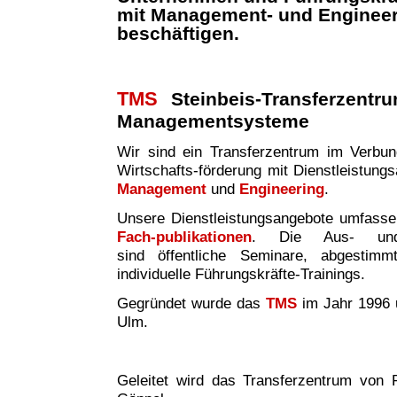
mit Management- und Enginee
beschäftigen.
TMS
Steinbeis-Transferzentr
Managementsysteme
Wir sind ei
n
Transferzentrum im Verbund 
Wirtschafts-förderung mit Dienstleistung
Management
und
Engineering
.
Unsere Dienstleistungsangebote umfass
Fach-publikationen
. Die Aus- und W
sind
öffentliche Seminare, abgestim
individuelle Führungskräfte-Trainings.
Gegründet wurde das
TMS
im Jahr 1996 
Ulm.
Geleitet wird das Transferzentrum von P