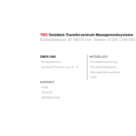
TMS
Steinbeis-Transferzentrum Managementsysteme
Eichbühlstrasse 18, 89079 Ulm, Telefon: 07305 1799-593
ÜBER UNS
AKTUELLES
Kompetenzen
Produktentstehung
konkreteThemen von A...Z
Prozess-Reifegrad
Managementsysteme
KVP
KONTAKT
AGB
DSGVO
IMPRESSUM