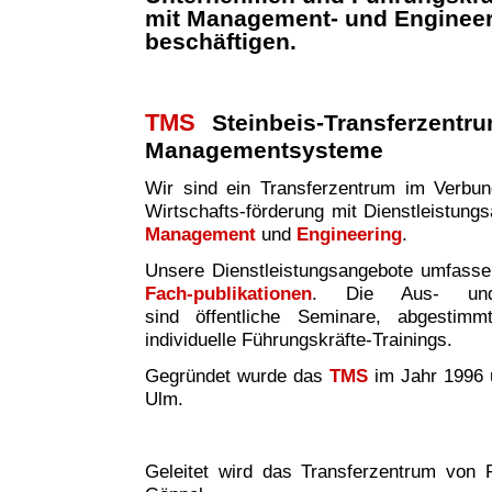
mit Management- und Enginee
beschäftigen.
TMS
Steinbeis-Transferzentr
Managementsysteme
Wir sind ei
n
Transferzentrum im Verbund 
Wirtschafts-förderung mit Dienstleistung
Management
und
Engineering
.
Unsere Dienstleistungsangebote umfass
Fach-publikationen
. Die Aus- und W
sind
öffentliche Seminare, abgestim
individuelle Führungskräfte-Trainings.
Gegründet wurde das
TMS
im Jahr 1996 
Ulm.
Geleitet wird das Transferzentrum von P