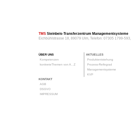
TMS
Steinbeis-Transferzentrum Managementsysteme
Eichbühlstrasse 18, 89079 Ulm, Telefon: 07305 1799-593
ÜBER UNS
AKTUELLES
Kompetenzen
Produktentstehung
konkreteThemen von A...Z
Prozess-Reifegrad
Managementsysteme
KVP
KONTAKT
AGB
DSGVO
IMPRESSUM