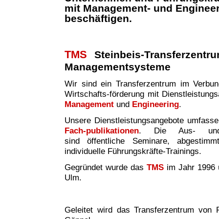
mit Management- und Enginee
beschäftigen.
TMS
Steinbeis-Transferzentr
Managementsysteme
Wir sind ei
n
Transferzentrum im Verbund 
Wirtschafts-förderung mit Dienstleistung
Management
und
Engineering
.
Unsere Dienstleistungsangebote umfass
Fach-publikationen
. Die Aus- und W
sind
öffentliche Seminare, abgestim
individuelle Führungskräfte-Trainings.
Gegründet wurde das
TMS
im Jahr 1996 
Ulm.
Geleitet wird das Transferzentrum von P