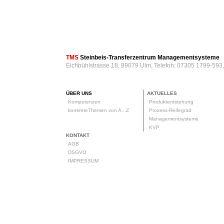
TMS
Steinbeis-Transferzentrum Managementsysteme
Eichbühlstrasse 18, 89079 Ulm, Telefon: 07305 1799-593
ÜBER UNS
AKTUELLES
Kompetenzen
Produktentstehung
konkreteThemen von A...Z
Prozess-Reifegrad
Managementsysteme
KVP
KONTAKT
AGB
DSGVO
IMPRESSUM