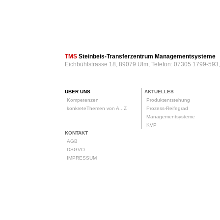
TMS
Steinbeis-Transferzentrum Managementsysteme
Eichbühlstrasse 18, 89079 Ulm, Telefon: 07305 1799-593
ÜBER UNS
AKTUELLES
Kompetenzen
Produktentstehung
konkreteThemen von A...Z
Prozess-Reifegrad
Managementsysteme
KVP
KONTAKT
AGB
DSGVO
IMPRESSUM