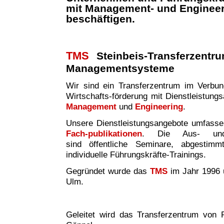
mit Management- und Enginee
beschäftigen.
TMS
Steinbeis-Transferzentr
Managementsysteme
Wir sind ei
n
Transferzentrum im Verbund 
Wirtschafts-förderung mit Dienstleistung
Management
und
Engineering
.
Unsere Dienstleistungsangebote umfass
Fach-publikationen
. Die Aus- und W
sind
öffentliche Seminare, abgestim
individuelle Führungskräfte-Trainings.
Gegründet wurde das
TMS
im Jahr 1996 
Ulm.
Geleitet wird das Transferzentrum von P