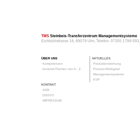
TMS
Steinbeis-Transferzentrum Managementsysteme
Eichbühlstrasse 18, 89079 Ulm, Telefon: 07305 1799-593
ÜBER UNS
AKTUELLES
Kompetenzen
Produktentstehung
konkreteThemen von A...Z
Prozess-Reifegrad
Managementsysteme
KVP
KONTAKT
AGB
DSGVO
IMPRESSUM