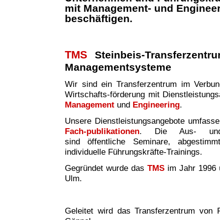
mit Management- und Enginee
beschäftigen.
TMS
Steinbeis-Transferzentr
Managementsysteme
Wir sind ei
n
Transferzentrum im Verbund 
Wirtschafts-förderung mit Dienstleistung
Management
und
Engineering
.
Unsere Dienstleistungsangebote umfass
Fach-publikationen
. Die Aus- und W
sind
öffentliche Seminare, abgestim
individuelle Führungskräfte-Trainings.
Gegründet wurde das
TMS
im Jahr 1996 
Ulm.
Geleitet wird das Transferzentrum von P