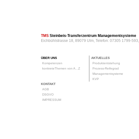
TMS
Steinbeis-Transferzentrum Managementsysteme
Eichbühlstrasse 18, 89079 Ulm, Telefon: 07305 1799-593
ÜBER UNS
AKTUELLES
Kompetenzen
Produktentstehung
konkreteThemen von A...Z
Prozess-Reifegrad
Managementsysteme
KVP
KONTAKT
AGB
DSGVO
IMPRESSUM