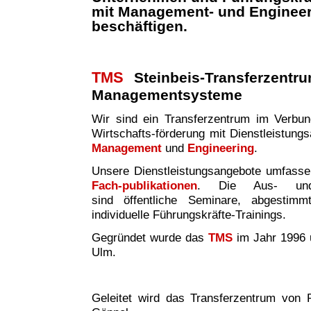
mit Management- und Enginee
beschäftigen.
TMS
Steinbeis-Transferzentr
Managementsysteme
Wir sind ei
n
Transferzentrum im Verbund 
Wirtschafts-förderung mit Dienstleistung
Management
und
Engineering
.
Unsere Dienstleistungsangebote umfass
Fach-publikationen
. Die Aus- und W
sind
öffentliche Seminare, abgestim
individuelle Führungskräfte-Trainings.
Gegründet wurde das
TMS
im Jahr 1996 
Ulm.
Geleitet wird das Transferzentrum von P