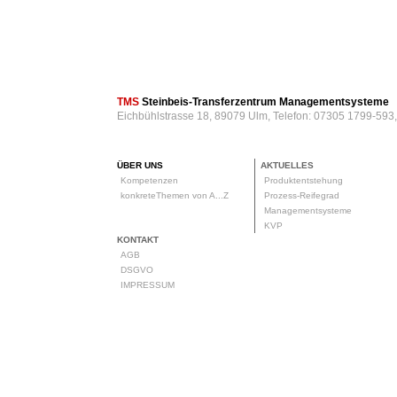
TMS
Steinbeis-Transferzentrum Managementsysteme
Eichbühlstrasse 18, 89079 Ulm, Telefon: 07305 1799-593
ÜBER UNS
AKTUELLES
Kompetenzen
Produktentstehung
konkreteThemen von A...Z
Prozess-Reifegrad
Managementsysteme
KVP
KONTAKT
AGB
DSGVO
IMPRESSUM