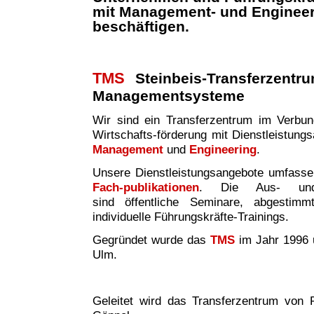
mit Management- und Enginee
beschäftigen.
TMS
Steinbeis-Transferzentr
Managementsysteme
Wir sind ei
n
Transferzentrum im Verbund 
Wirtschafts-förderung mit Dienstleistung
Management
und
Engineering
.
Unsere Dienstleistungsangebote umfass
Fach-publikationen
. Die Aus- und W
sind
öffentliche Seminare, abgestim
individuelle Führungskräfte-Trainings.
Gegründet wurde das
TMS
im Jahr 1996 
Ulm.
Geleitet wird das Transferzentrum von P