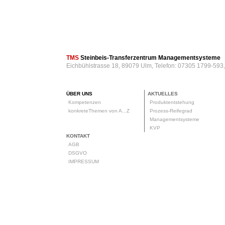
TMS
Steinbeis-Transferzentrum Managementsysteme
Eichbühlstrasse 18, 89079 Ulm, Telefon: 07305 1799-593
ÜBER UNS
AKTUELLES
Kompetenzen
Produktentstehung
konkreteThemen von A...Z
Prozess-Reifegrad
Managementsysteme
KVP
KONTAKT
AGB
DSGVO
IMPRESSUM