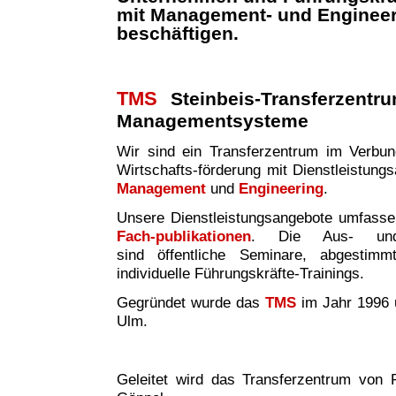
mit Management- und Enginee
beschäftigen.
TMS
Steinbeis-Transferzentr
Managementsysteme
Wir sind ei
n
Transferzentrum im Verbund 
Wirtschafts-förderung mit Dienstleistung
Management
und
Engineering
.
Unsere Dienstleistungsangebote umfass
Fach-publikationen
. Die Aus- und W
sind
öffentliche Seminare, abgestim
individuelle Führungskräfte-Trainings.
Gegründet wurde das
TMS
im Jahr 1996 
Ulm.
Geleitet wird das Transferzentrum von P