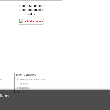
Folgen Sie unserer
Unternehmenseite
auf ...
PUBLIKATIONEN
me
Knowledge in a Nutshell
g
TMS-Infos
me
Fachartikel
oden
Bücher
lichen.