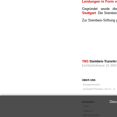
Leistungen in Form v
Gegründet wurde di
Stuttgart
. Die Steinbe
Zur Steinbeis-Stiftung 
TMS
Steinbeis-Transf
Eichbühlstrasse 18, 890
ÜBER UNS
Kompetenzen
konkreteThemen von A...Z
Dies
KONTAKT
AGB
DSGVO
IMPRESSUM