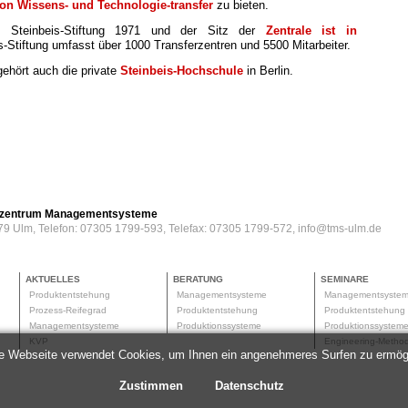
on Wissens- und Technologie-transfer
zu bieten.
e Steinbeis-Stiftung 1971 und der Sitz der
Zentrale ist in
is-Stiftung umfasst über 1000 Transferzentren und 5500 Mitarbeiter.
gehört auch die private
Steinbeis-Hochschule
in Berlin.
erzentrum Managementsysteme
79 Ulm, Telefon: 07305 1799-593, Telefax: 07305 1799-572, info@tms-ulm.de
AKTUELLES
BERATUNG
SEMINARE
Produktentstehung
Managementsysteme
Managementsyste
Prozess-Reifegrad
Produktentstehung
Produktentstehun
Managementsysteme
Produktionssysteme
Produktionssyste
KVP
Engineering-Meth
e Webseite verwendet Cookies, um Ihnen ein angenehmeres Surfen zu ermög
Zustimmen
Datenschutz