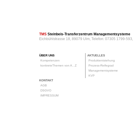
TMS
Steinbeis-Transferzentrum Managementsysteme
Eichbühlstrasse 18, 89079 Ulm, Telefon: 07305 1799-593
ÜBER UNS
AKTUELLES
Kompetenzen
Produktentstehung
konkreteThemen von A...Z
Prozess-Reifegrad
Managementsysteme
KVP
KONTAKT
AGB
DSGVO
IMPRESSUM