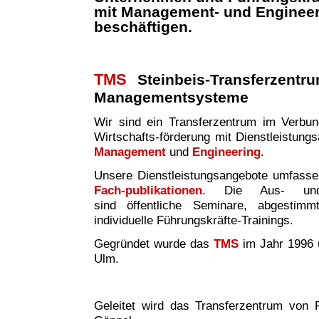
mit Management- und Enginee
beschäftigen.
TMS
Steinbeis-Transferzentr
Managementsysteme
Wir sind ei
n
Transferzentrum im Verbund 
Wirtschafts-förderung mit Dienstleistung
Management
und
Engineering
.
Unsere Dienstleistungsangebote umfass
Fach-publikationen
. Die Aus- und W
sind
öffentliche Seminare, abgestim
individuelle Führungskräfte-Trainings.
Gegründet wurde das
TMS
im Jahr 1996 
Ulm.
Geleitet wird das Transferzentrum von P