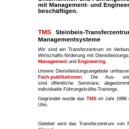
mit Management- und Enginee
beschäftigen.
TMS
Steinbeis-Transferzentr
Managementsysteme
Wir sind ei
n
Transferzentrum im Verbund 
Wirtschafts-förderung mit Dienstleistung
Management
und
Engineering
.
Unsere Dienstleistungsangebote umfass
Fach-publikationen
. Die Aus- und W
sind
öffentliche Seminare, abgestim
individuelle Führungskräfte-Trainings.
Gegründet wurde das
TMS
im Jahr 1996 
Ulm.
Geleitet wird das Transferzentrum von P