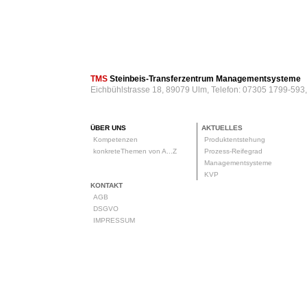
TMS
Steinbeis-Transferzentrum Managementsysteme
Eichbühlstrasse 18, 89079 Ulm, Telefon: 07305 1799-593
ÜBER UNS
AKTUELLES
Kompetenzen
Produktentstehung
konkreteThemen von A...Z
Prozess-Reifegrad
Managementsysteme
KVP
KONTAKT
AGB
DSGVO
IMPRESSUM