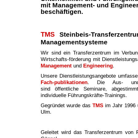
mit Management- und Enginee
beschäftigen.
TMS
Steinbeis-Transferzentr
Managementsysteme
Wir sind ei
n
Transferzentrum im Verbund 
Wirtschafts-förderung mit Dienstleistung
Management
und
Engineering
.
Unsere Dienstleistungsangebote umfass
Fach-publikationen
. Die Aus- und W
sind
öffentliche Seminare, abgestim
individuelle Führungskräfte-Trainings.
Gegründet wurde das
TMS
im Jahr 1996 
Ulm.
Geleitet wird das Transferzentrum von P