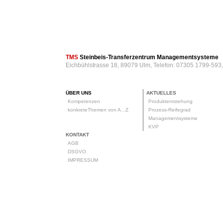
TMS
Steinbeis-Transferzentrum Managementsysteme
Eichbühlstrasse 18, 89079 Ulm, Telefon: 07305 1799-593
ÜBER UNS
AKTUELLES
Kompetenzen
Produktentstehung
konkreteThemen von A...Z
Prozess-Reifegrad
Managementsysteme
KVP
KONTAKT
AGB
DSGVO
IMPRESSUM