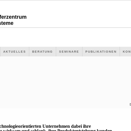
sferzentrum
steme
AKTUELLES
BERATUNG
SEMINARE
PUBLIKATIONEN
KON
echnologieorientierten Unternehmen dabei ihre
 wirksam und schlank, ihre Produktentstehung kunden-