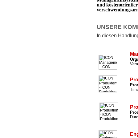
und kostenorientie
verschwendungsarm 
UNSERE KOM
In diesen Handlungs
Ma
Org
Vera
Pro
Prod
Time
Pro
Prod
Durc
Eng