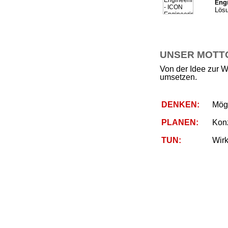
ng
E
Lösu
UNSER MOTTO 
Von der Idee zur W
umsetzen.
DENKEN:
Mögl
PLANEN:
Kon
TUN:
Wirk