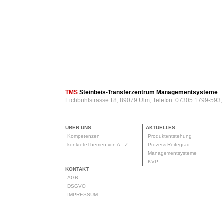
TMS
Steinbeis-Transferzentrum Managementsysteme
Eichbühlstrasse 18, 89079 Ulm, Telefon: 07305 1799-593
ÜBER UNS
AKTUELLES
Kompetenzen
Produktentstehung
konkreteThemen von A...Z
Prozess-Reifegrad
Managementsysteme
KVP
KONTAKT
AGB
DSGVO
IMPRESSUM