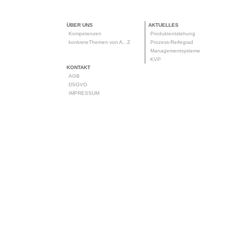
ÜBER UNS
AKTUELLES
Kompetenzen
Produktentstehung
konkreteThemen von A...Z
Prozess-Reifegrad
Managementsysteme
KVP
KONTAKT
AGB
DSGVO
IMPRESSUM