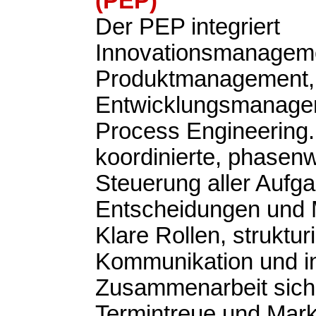
(PEP)
Der PEP integriert
Innovationsmanagem
Produktmanagement,
Entwicklungsmanage
Process Engineering. Z
koordinierte, phasen
Steuerung aller Aufg
Entscheidungen und M
Klare Rollen, struktur
Kommunikation und in
Zusammenarbeit siche
Termintreue und Markt