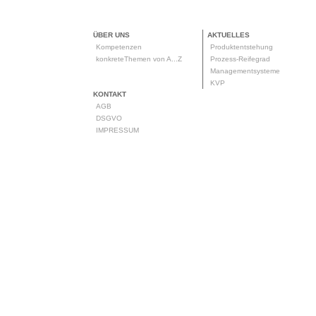
ÜBER UNS
AKTUELLES
Kompetenzen
Produktentstehung
konkreteThemen von A...Z
Prozess-Reifegrad
Managementsysteme
KVP
KONTAKT
AGB
DSGVO
IMPRESSUM