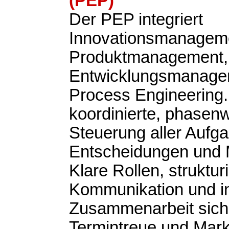
(PEP)
Der PEP integriert
Innovationsmanagem
Produktmanagement,
Entwicklungsmanage
Process Engineering. Z
koordinierte, phasen
Steuerung aller Aufg
Entscheidungen und M
Klare Rollen, struktur
Kommunikation und in
Zusammenarbeit siche
Termintreue und Markt