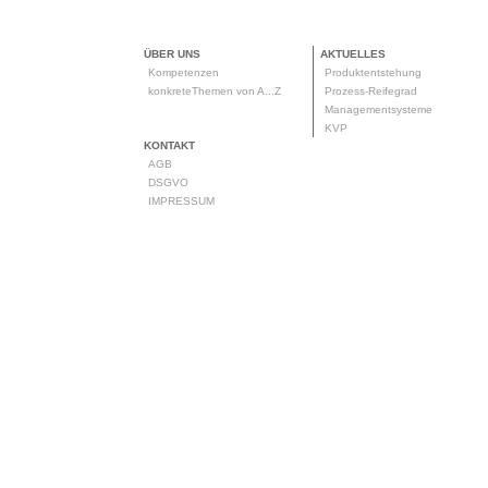
ÜBER UNS
AKTUELLES
Kompetenzen
Produktentstehung
konkreteThemen von A...Z
Prozess-Reifegrad
Managementsysteme
KVP
KONTAKT
AGB
DSGVO
IMPRESSUM