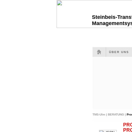
Steinbeis-Tran
Managementsy
ÜBER UNS
TMS-Ulm |
BERATUNG |
Pro
PR
PR