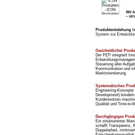
Wir 
– str
Produktentstehung
be
System zur Entwicklu
Ganzheitlicher Prod
Der PEP integriert I
Entwicklungsmanagemen
Steuerung aller Aufgab
Kommunikation und int
Marktorientierung.
Systematisches Prod
Engineering-Konzepte 
Development) bündeln
Kundennutzen maximier
Qualität und Time-to-M
Durchgängiges Prod
Ein strukturiertes M
schafft Transparenz, 
Doppelarbeit, minimie
Entscheidungsqualität