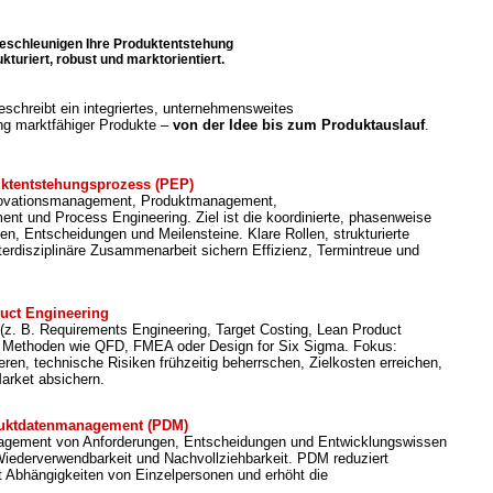
beschleunigen Ihre Produktentstehung
ukturiert, robust und marktorientiert.
schreibt ein integriertes, unternehmensweites
ng marktfähiger Produkte –
von der Idee bis zum Produktauslauf
.
uktentstehungsprozess (PEP)
nnovationsmanagement, Produktmanagement,
t und Process Engineering. Ziel ist die koordinierte, phasenweise
en, Entscheidungen und Meilensteine. Klare Rollen, strukturierte
erdisziplinäre Zusammenarbeit sichern Effizienz, Termintreue und
uct Engineering
(z. B. Requirements Engineering, Target Costing, Lean Product
 Methoden wie QFD, FMEA oder Design for Six Sigma. Fokus:
en, technische Risiken frühzeitig beherrschen, Zielkosten erreichen,
arket absichern.
uktdatenmanagement (PDM)
anagement von Anforderungen, Entscheidungen und Entwicklungswissen
Wiederverwendbarkeit und Nachvollziehbarkeit. PDM reduziert
rt Abhängigkeiten von Einzelpersonen und erhöht die
.