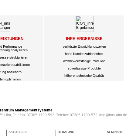
LEISTUNGEN
IHRE ERGEBNISSE
nd Performance
verkürzte Entwicklungszeiten
tehung analysieren
hohe Kundenzufriedenheit
zesse strukturieren
wettbewerbsfähige Produkte
tstellen stabilisieren
zuverlässige Produkte
erung absichern
höhere technische Qualität
ten optimieren
erzentrum Managementsysteme
79 Ulm, Telefon: 07305 1799-593, Telefax: 07305 1799-572, info@tms-ulm.de
AKTUELLES
BERATUNG
SEMINARE