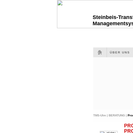
Steinbeis-Tran
Managementsy
ÜBER UNS
TMS-Ulm |
BERATUNG |
Pro
PR
PR