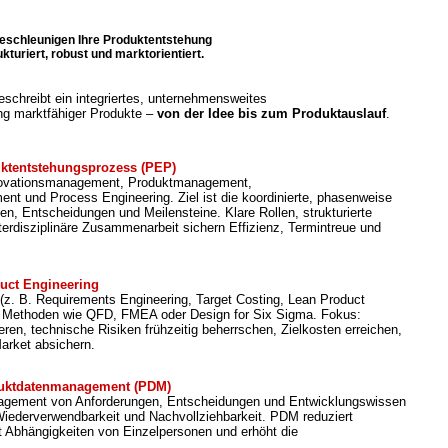
beschleunigen Ihre Produktentstehung
ukturiert, robust und marktorientiert.
schreibt ein integriertes, unternehmensweites
ng marktfähiger Produkte –
von der Idee bis zum Produktauslauf
.
uktentstehungsprozess (PEP)
nnovationsmanagement, Produktmanagement,
t und Process Engineering. Ziel ist die koordinierte, phasenweise
en, Entscheidungen und Meilensteine. Klare Rollen, strukturierte
erdisziplinäre Zusammenarbeit sichern Effizienz, Termintreue und
uct Engineering
(z. B. Requirements Engineering, Target Costing, Lean Product
 Methoden wie QFD, FMEA oder Design for Six Sigma. Fokus:
en, technische Risiken frühzeitig beherrschen, Zielkosten erreichen,
arket absichern.
uktdatenmanagement (PDM)
anagement von Anforderungen, Entscheidungen und Entwicklungswissen
Wiederverwendbarkeit und Nachvollziehbarkeit. PDM reduziert
rt Abhängigkeiten von Einzelpersonen und erhöht die
.