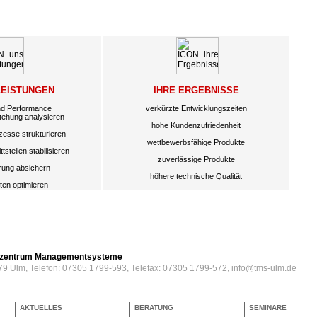
LEISTUNGEN
IHRE ERGEBNISSE
nd Performance
verkürzte Entwicklungszeiten
tehung analysieren
hohe Kundenzufriedenheit
zesse strukturieren
wettbewerbsfähige Produkte
tstellen stabilisieren
zuverlässige Produkte
erung absichern
höhere technische Qualität
ten optimieren
erzentrum Managementsysteme
79 Ulm, Telefon: 07305 1799-593, Telefax: 07305 1799-572, info@tms-ulm.de
AKTUELLES
BERATUNG
SEMINARE