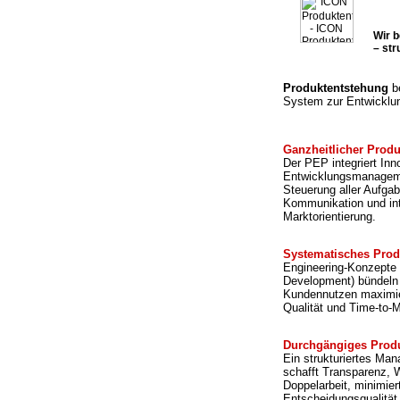
Wir 
– str
Produktentstehung
be
System zur Entwicklu
Ganzheitlicher Prod
Der PEP integriert I
Entwicklungsmanagemen
Steuerung aller Aufgab
Kommunikation und int
Marktorientierung.
Systematisches Prod
Engineering-Konzepte 
Development) bündeln
Kundennutzen maximier
Qualität und Time-to-M
Durchgängiges Prod
Ein strukturiertes M
schafft Transparenz, 
Doppelarbeit, minimie
Entscheidungsqualität