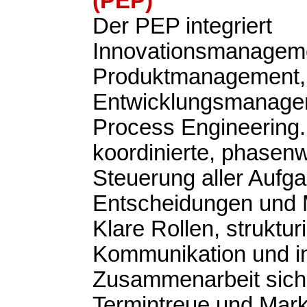
(PEP)
Der PEP integriert
Innovationsmanagem
Produktmanagement,
Entwicklungsmanage
Process Engineering. Z
koordinierte, phasen
Steuerung aller Aufg
Entscheidungen und M
Klare Rollen, struktur
Kommunikation und in
Zusammenarbeit siche
Termintreue und Markt