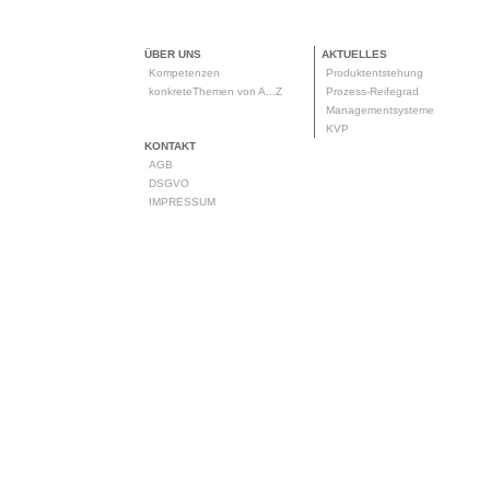
ÜBER UNS
AKTUELLES
Kompetenzen
Produktentstehung
konkreteThemen von A...Z
Prozess-Reifegrad
Managementsysteme
KVP
KONTAKT
AGB
DSGVO
IMPRESSUM