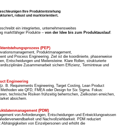
beschleunigen Ihre Produktentstehung
ukturiert, robust und marktorientiert.
schreibt ein integriertes, unternehmensweites
ng marktfähiger Produkte –
von der Idee bis zum Produktauslauf
.
uktentstehungsprozess (PEP)
nnovationsmanagement, Produktmanagement,
t und Process Engineering. Ziel ist die koordinierte, phasenweise
en, Entscheidungen und Meilensteine. Klare Rollen, strukturierte
erdisziplinäre Zusammenarbeit sichern Effizienz, Termintreue und
uct Engineering
(z. B. Requirements Engineering, Target Costing, Lean Product
 Methoden wie QFD, FMEA oder Design for Six Sigma. Fokus:
en, technische Risiken frühzeitig beherrschen, Zielkosten erreichen,
arket absichern.
uktdatenmanagement (PDM)
anagement von Anforderungen, Entscheidungen und Entwicklungswissen
Wiederverwendbarkeit und Nachvollziehbarkeit. PDM reduziert
rt Abhängigkeiten von Einzelpersonen und erhöht die
.