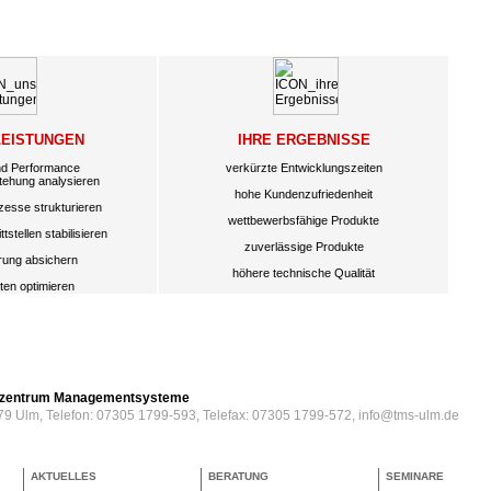
LEISTUNGEN
IHRE ERGEBNISSE
nd Performance
verkürzte Entwicklungszeiten
tehung analysieren
hohe Kundenzufriedenheit
zesse strukturieren
wettbewerbsfähige Produkte
tstellen stabilisieren
zuverlässige Produkte
erung absichern
höhere technische Qualität
ten optimieren
erzentrum Managementsysteme
79 Ulm, Telefon: 07305 1799-593, Telefax: 07305 1799-572, info@tms-ulm.de
AKTUELLES
BERATUNG
SEMINARE