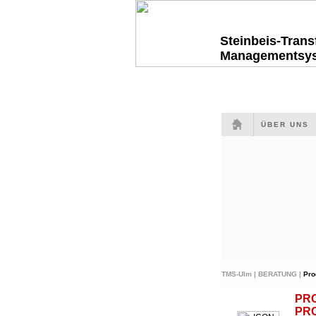
Steinbeis-Tran
Managementsy
ÜBER UNS
TMS-Ulm |
BERATUNG |
Pro
PR
PR