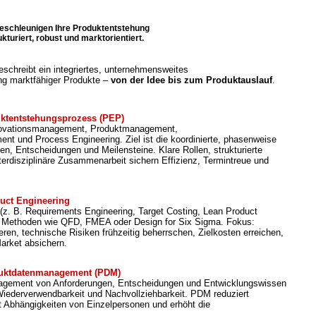
beschleunigen Ihre Produktentstehung
ukturiert, robust und marktorientiert.
schreibt ein integriertes, unternehmensweites
ng marktfähiger Produkte –
von der Idee bis zum Produktauslauf
.
uktentstehungsprozess (PEP)
nnovationsmanagement, Produktmanagement,
t und Process Engineering. Ziel ist die koordinierte, phasenweise
en, Entscheidungen und Meilensteine. Klare Rollen, strukturierte
erdisziplinäre Zusammenarbeit sichern Effizienz, Termintreue und
uct Engineering
(z. B. Requirements Engineering, Target Costing, Lean Product
 Methoden wie QFD, FMEA oder Design for Six Sigma. Fokus:
en, technische Risiken frühzeitig beherrschen, Zielkosten erreichen,
arket absichern.
uktdatenmanagement (PDM)
anagement von Anforderungen, Entscheidungen und Entwicklungswissen
Wiederverwendbarkeit und Nachvollziehbarkeit. PDM reduziert
rt Abhängigkeiten von Einzelpersonen und erhöht die
.