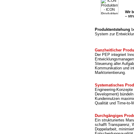
Wir 
– str
Produktentstehung
be
System zur Entwicklu
Ganzheitlicher Prod
Der PEP integriert I
Entwicklungsmanagemen
Steuerung aller Aufgab
Kommunikation und int
Marktorientierung.
Systematisches Prod
Engineering-Konzepte 
Development) bündeln
Kundennutzen maximier
Qualität und Time-to-M
Durchgängiges Prod
Ein strukturiertes M
schafft Transparenz, 
Doppelarbeit, minimie
Entscheidungsqualität