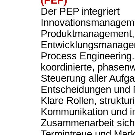
(PEP)
Der PEP integriert
Innovationsmanagem
Produktmanagement,
Entwicklungsmanage
Process Engineering. Z
koordinierte, phasen
Steuerung aller Aufg
Entscheidungen und M
Klare Rollen, struktur
Kommunikation und in
Zusammenarbeit siche
Termintreue und Markt