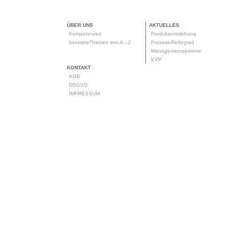
ÜBER UNS
AKTUELLES
Kompetenzen
Produktentstehung
konkreteThemen von A...Z
Prozess-Reifegrad
Managementsysteme
KVP
KONTAKT
AGB
DSGVO
IMPRESSUM