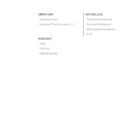
ÜBER UNS
AKTUELLES
Kompetenzen
Produktentstehung
konkreteThemen von A...Z
Prozess-Reifegrad
Managementsysteme
KVP
KONTAKT
AGB
DSGVO
IMPRESSUM