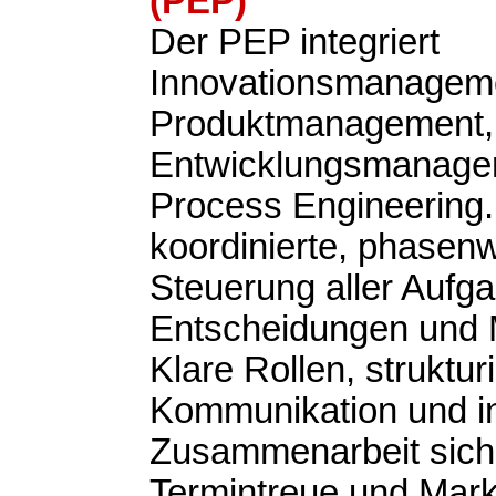
(PEP)
Der PEP integriert
Innovationsmanagem
Produktmanagement,
Entwicklungsmanage
Process Engineering. Z
koordinierte, phasen
Steuerung aller Aufg
Entscheidungen und M
Klare Rollen, struktur
Kommunikation und in
Zusammenarbeit siche
Termintreue und Markt