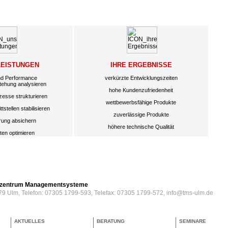
LEISTUNGEN
IHRE ERGEBNISSE
nd Performance
verkürzte Entwicklungszeiten
tehung analysieren
hohe Kundenzufriedenheit
zesse strukturieren
wettbewerbsfähige Produkte
tstellen stabilisieren
zuverlässige Produkte
erung absichern
höhere technische Qualität
ten optimieren
erzentrum Managementsysteme
79 Ulm, Telefon: 07305 1799-593, Telefax: 07305 1799-572, info@tms-ulm.de
AKTUELLES
BERATUNG
SEMINARE