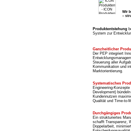
Wir 
– str
Produktentstehung
be
System zur Entwicklu
Ganzheitlicher Prod
Der PEP integriert I
Entwicklungsmanagemen
Steuerung aller Aufgab
Kommunikation und int
Marktorientierung.
Systematisches Prod
Engineering-Konzepte 
Development) bündeln
Kundennutzen maximier
Qualität und Time-to-M
Durchgängiges Prod
Ein strukturiertes M
schafft Transparenz, 
Doppelarbeit, minimie
Entscheidungsqualität