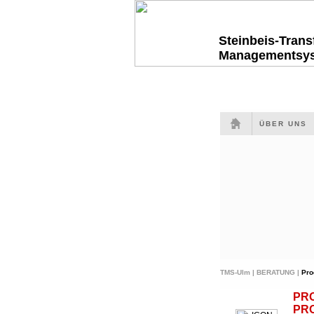
Steinbeis-Tran
Managementsy
ÜBER UNS
TMS-Ulm |
BERATUNG |
Pro
PR
PR