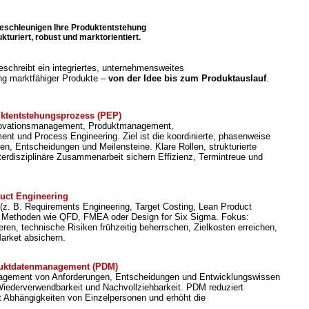
beschleunigen Ihre Produktentstehung
ukturiert, robust und marktorientiert.
schreibt ein integriertes, unternehmensweites
ng marktfähiger Produkte –
von der Idee bis zum Produktauslauf
.
uktentstehungsprozess (PEP)
nnovationsmanagement, Produktmanagement,
t und Process Engineering. Ziel ist die koordinierte, phasenweise
en, Entscheidungen und Meilensteine. Klare Rollen, strukturierte
erdisziplinäre Zusammenarbeit sichern Effizienz, Termintreue und
uct Engineering
(z. B. Requirements Engineering, Target Costing, Lean Product
 Methoden wie QFD, FMEA oder Design for Six Sigma. Fokus:
en, technische Risiken frühzeitig beherrschen, Zielkosten erreichen,
arket absichern.
uktdatenmanagement (PDM)
anagement von Anforderungen, Entscheidungen und Entwicklungswissen
Wiederverwendbarkeit und Nachvollziehbarkeit. PDM reduziert
rt Abhängigkeiten von Einzelpersonen und erhöht die
.