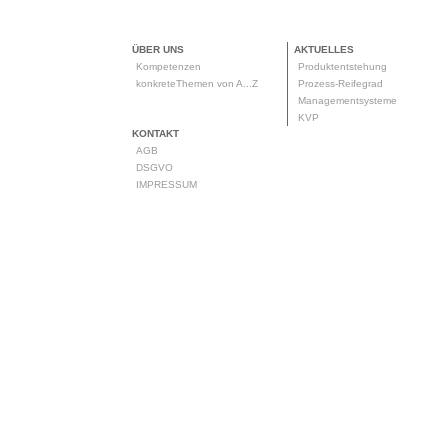
ÜBER UNS
AKTUELLES
Kompetenzen
Produktentstehung
konkreteThemen von A...Z
Prozess-Reifegrad
Managementsysteme
KVP
KONTAKT
AGB
DSGVO
IMPRESSUM