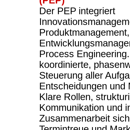
(PEP)
Der PEP integriert
Innovationsmanagem
Produktmanagement,
Entwicklungsmanage
Process Engineering. Z
koordinierte, phasen
Steuerung aller Aufg
Entscheidungen und M
Klare Rollen, struktur
Kommunikation und in
Zusammenarbeit siche
Termintreue und Markt