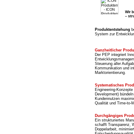
Wir 
– str
Produktentstehung
be
System zur Entwicklu
Ganzheitlicher Prod
Der PEP integriert I
Entwicklungsmanagemen
Steuerung aller Aufgab
Kommunikation und int
Marktorientierung.
Systematisches Prod
Engineering-Konzepte 
Development) bündeln
Kundennutzen maximier
Qualität und Time-to-M
Durchgängiges Prod
Ein strukturiertes M
schafft Transparenz, 
Doppelarbeit, minimie
Entscheidungsqualität