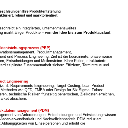
beschleunigen Ihre Produktentstehung
ukturiert, robust und marktorientiert.
schreibt ein integriertes, unternehmensweites
ng marktfähiger Produkte –
von der Idee bis zum Produktauslauf
.
uktentstehungsprozess (PEP)
nnovationsmanagement, Produktmanagement,
t und Process Engineering. Ziel ist die koordinierte, phasenweise
en, Entscheidungen und Meilensteine. Klare Rollen, strukturierte
erdisziplinäre Zusammenarbeit sichern Effizienz, Termintreue und
uct Engineering
(z. B. Requirements Engineering, Target Costing, Lean Product
 Methoden wie QFD, FMEA oder Design for Six Sigma. Fokus:
en, technische Risiken frühzeitig beherrschen, Zielkosten erreichen,
arket absichern.
uktdatenmanagement (PDM)
anagement von Anforderungen, Entscheidungen und Entwicklungswissen
Wiederverwendbarkeit und Nachvollziehbarkeit. PDM reduziert
rt Abhängigkeiten von Einzelpersonen und erhöht die
.