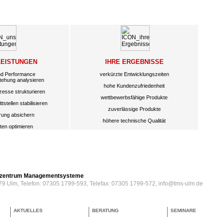
LEISTUNGEN
IHRE ERGEBNISSE
nd Performance
verkürzte Entwicklungszeiten
tehung analysieren
hohe Kundenzufriedenheit
zesse strukturieren
wettbewerbsfähige Produkte
tstellen stabilisieren
zuverlässige Produkte
erung absichern
höhere technische Qualität
ten optimieren
erzentrum Managementsysteme
79 Ulm, Telefon: 07305 1799-593, Telefax: 07305 1799-572, info@tms-ulm.de
AKTUELLES
BERATUNG
SEMINARE