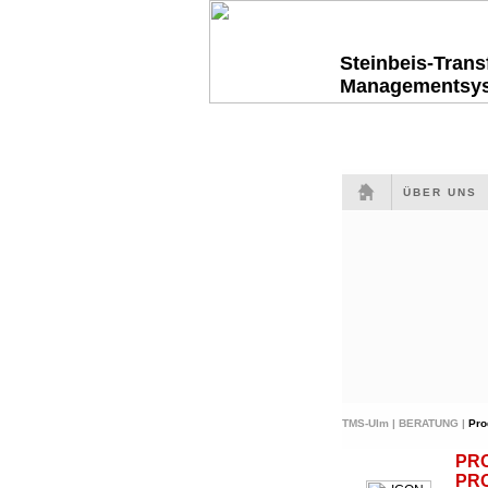
Steinbeis-Tran
Managementsy
ÜBER UNS
TMS-Ulm |
BERATUNG |
Pro
PR
PR