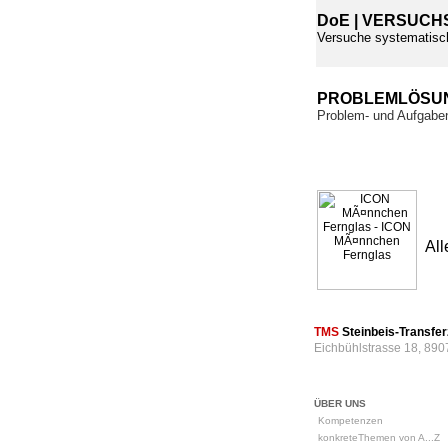
DoE | VERSUCH
Versuche systematisc
PROBLEMLÖSU
Problem- und Aufgaben
All
TMS
Steinbeis-Transf
Eichbühlstrasse 18, 890
ÜBER UNS
Kompetenzen
konkreteThemen von A...Z