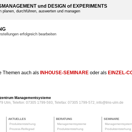
SMANAGEMENT und DESIGN of EXPERIMENTS
h planen, durchführen, auswerten und managen
NG
stellungen erfolgreich bearbeiten
e Themen auch als
INHOUSE-SEMINARE
oder als
EINZEL-C
erzentrum Managementsysteme
79 Ulm, Telefon: 07305 1799-593, Telefax: 07305 1799-572, info@tms-ulm.de
AKTUELLES
BERATUNG
SEMINARE
Produktentstehung
Managementsysteme
Managementsyste
Prozess-Reifegrad
Produktentstehung
Produktentstehun