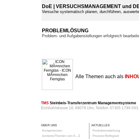
DoE | VERSUCHSMANAGEMENT und DE
Versuche systematisch planen, durchführen, auswer
PROBLEMLÖSUNG
Problem- und Aufgabenstellungen erfolgreich bearbeit
Alle Themen auch als
INHO
TMS
Steinbeis-Transferzentrum Managementsysteme
Eichbühlstrasse 18, 89079 Ulm, Telefon: 07305 1799-593
ÜBER UNS
AKTUELLES
Kompetenzen
Produktentstehung
konkreteThemen von A...Z
Prozess-Reifegrad