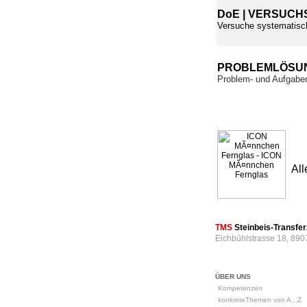
DoE | VERSUCH
Versuche systematisc
PROBLEMLÖSU
Problem- und Aufgaben
All
TMS
Steinbeis-Transf
Eichbühlstrasse 18, 890
ÜBER UNS
Kompetenzen
konkreteThemen von A...Z