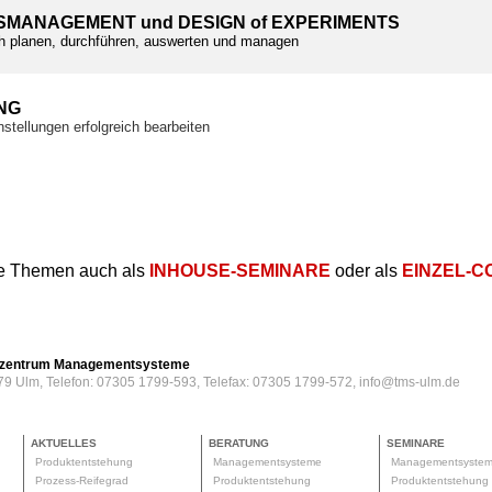
SMANAGEMENT und DESIGN of EXPERIMENTS
h planen, durchführen, auswerten und managen
NG
stellungen erfolgreich bearbeiten
e Themen auch als
INHOUSE-SEMINARE
oder als
EINZEL-C
erzentrum Managementsysteme
79 Ulm, Telefon: 07305 1799-593, Telefax: 07305 1799-572, info@tms-ulm.de
AKTUELLES
BERATUNG
SEMINARE
Produktentstehung
Managementsysteme
Managementsyste
Prozess-Reifegrad
Produktentstehung
Produktentstehun