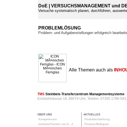
DoE | VERSUCHSMANAGEMENT und DE
Versuche systematisch planen, durchführen, auswer
PROBLEMLÖSUNG
Problem- und Aufgabenstellungen erfolgreich bearbeit
Alle Themen auch als
INHO
TMS
Steinbeis-Transferzentrum Managementsysteme
Eichbühlstrasse 18, 89079 Ulm, Telefon: 07305 1799-593
ÜBER UNS
AKTUELLES
Kompetenzen
Produktentstehung
konkreteThemen von A...Z
Prozess-Reifegrad