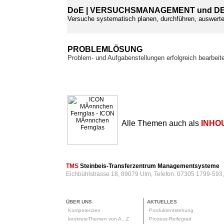
DoE | VERSUCHSMANAGEMENT und DE
Versuche systematisch planen, durchführen, auswer
PROBLEMLÖSUNG
Problem- und Aufgabenstellungen erfolgreich bearbeit
Alle Themen auch als
INHO
TMS
Steinbeis-Transferzentrum Managementsysteme
Eichbühlstrasse 18, 89079 Ulm, Telefon: 07305 1799-593
ÜBER UNS
AKTUELLES
Kompetenzen
Produktentstehung
konkreteThemen von A...Z
Prozess-Reifegrad