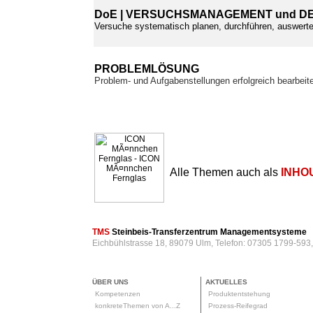
DoE | VERSUCHSMANAGEMENT und DE
Versuche systematisch planen, durchführen, auswer
PROBLEMLÖSUNG
Problem- und Aufgabenstellungen erfolgreich bearbeit
Alle Themen auch als
INHO
TMS
Steinbeis-Transferzentrum Managementsysteme
Eichbühlstrasse 18, 89079 Ulm, Telefon: 07305 1799-593
ÜBER UNS
AKTUELLES
Kompetenzen
Produktentstehung
konkreteThemen von A...Z
Prozess-Reifegrad