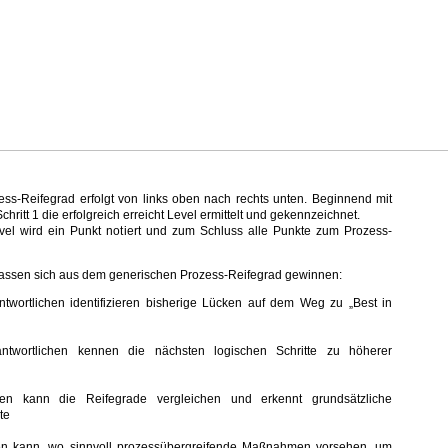
ess-Reifegrad erfolgt von links oben nach rechts unten. Beginnend mit
hritt 1 die erfolgreich erreicht Level ermittelt und gekennzeichnet.
evel wird ein Punkt notiert und zum Schluss alle Punkte zum Prozess-
lassen sich aus dem generischen Prozess-Reifegrad gewinnen:
twortlichen identifizieren bisherige Lücken auf dem Weg zu „Best in
antwortlichen kennen die nächsten logischen Schritte zu höherer
n kann die Reifegrade vergleichen und erkennt grundsätzliche
ite
n kann, wo sinnvoll prozessübergreifende Maßnahmen vorsehen, um