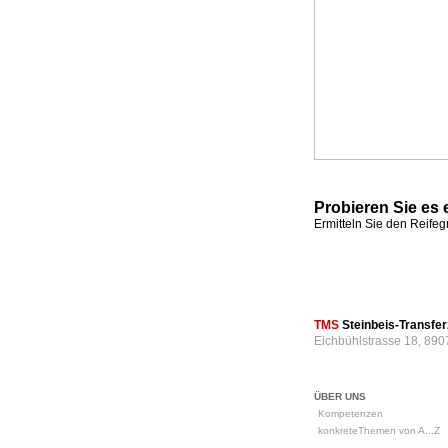
Probieren Sie es 
Ermitteln Sie den Reife
TMS
Steinbeis-Transf
Eichbühlstrasse 18, 890
ÜBER UNS
Kompetenzen
konkreteThemen von A...Z