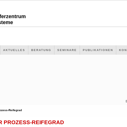
sferzentrum
steme
AKTUELLES
BERATUNG
SEMINARE
PUBLIKATIONEN
KON
ozess-Reifegrad
R PROZESS-REIFEGRAD