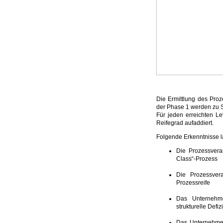
Die Ermittlung des Proz
der Phase 1 werden zu Sc
Für jeden erreichten L
Reifegrad aufaddiert.
Folgende Erkenntnisse 
Die Prozessveran
Class“-Prozess
Die Prozessver
Prozessreife
Das Unternehme
strukturelle Defiz
Das Unternehme