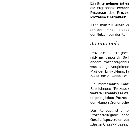
Ein Unternehmen ist ei
die Ergebnisse werden
Prozesse des Prozes
Prozesse zu ermitteln.
Kann man z.B. einen W
aus dem Personalmanage
der Nutzen von der Ken
Ja und nein !
Prozesse über die jewe
i.d.R nicht möglich. S
andere Prozessergebnis
was man gut vergleichen
Maß der Entwicklung, Fo
Skala, die verwendet wi
Ein interessantes Kon
Bezeichnung "Prozess-Vi
weitere Erkenntnisse wa
ursprünglichen Prozess-
den Namen „Generischer
Das Konzept ist einfa
Prozessreifegrad“ bes
Geschäftsprozesses vo
„Best in Class“-Prozess.