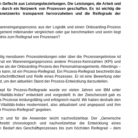
n Geflecht aus Leistungsbeziehungen. Die Leistungen, die Arbeit und
 durch ein Netzwerk von Prozessen geschaffen. Es ist wichtig die
snetzwerks transparent hervorzuheben und die Reifegrade der
areneingangsprozess aus der Logistik und einen Onboarding-Prozess
ment miteinander vergleichen oder gar benchmarken und worin liegt
ntnis zum Reifegrad von Prozessen?
ilig messbaren Prozessleistungen oder über die Prozessergebnisse ist
o hat ein Wareneingangsprozess andere Prozess-Kennzahlen (KPI) und
se als der Onboarding-Prozess des Personalmanagements. Allerdings –
 kann, ist ein Prozess-Reifegrad. Ein Prozess-Reifegrad beschreibt das
rtschrittlichkeit und Reife eines Prozesses. Er ist eine Bewertung oder
rd, um den aktuellen Stand der Prozess-Entwicklung darzustellen.
zept für Prozess-Reifegrade wurde vor vielen Jahren von IBM unter
talitäts-Index" entwickelt und vorgestellt. In der Zwischenzeit gab es
s Prozesse leistungsfähig und erfolgreich macht. Wir haben deshalb den
Vitalitäts-Index modernisiert, also aktualisiert und angepasst und ihm
 Prozess-Reifegrad“ gegeben.
ch und für die Anwender leicht nachvollziehbar. Der „Generische
chreibt chronologisch und nachvollziehbar die Entwicklung eines
m Bedarf des Geschäftsprozesses bis zum höchsten Reifegrad – dem