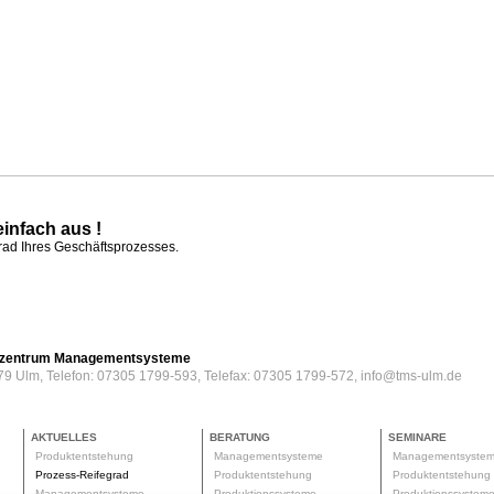
einfach aus !
grad Ihres Geschäftsprozesses.
erzentrum Managementsysteme
79 Ulm, Telefon: 07305 1799-593, Telefax: 07305 1799-572, info@tms-ulm.de
AKTUELLES
BERATUNG
SEMINARE
Produktentstehung
Managementsysteme
Managementsyste
Prozess-Reifegrad
Produktentstehung
Produktentstehun
Managementsysteme
Produktionssysteme
Produktionssyste