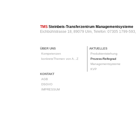
TMS
Steinbeis-Transferzentrum Managementsysteme
Eichbühlstrasse 18, 89079 Ulm, Telefon: 07305 1799-593
ÜBER UNS
AKTUELLES
Kompetenzen
Produktentstehung
konkreteThemen von A...Z
Prozess-Reifegrad
Managementsysteme
KVP
KONTAKT
AGB
DSGVO
IMPRESSUM