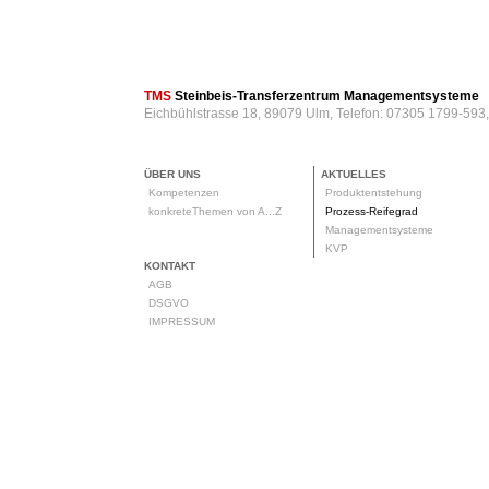
TMS
Steinbeis-Transferzentrum Managementsysteme
Eichbühlstrasse 18, 89079 Ulm, Telefon: 07305 1799-593
ÜBER UNS
AKTUELLES
Kompetenzen
Produktentstehung
konkreteThemen von A...Z
Prozess-Reifegrad
Managementsysteme
KVP
KONTAKT
AGB
DSGVO
IMPRESSUM