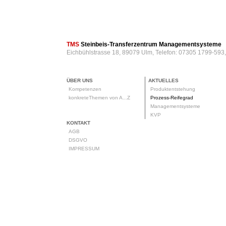
TMS
Steinbeis-Transferzentrum Managementsysteme
Eichbühlstrasse 18, 89079 Ulm, Telefon: 07305 1799-593
ÜBER UNS
AKTUELLES
Kompetenzen
Produktentstehung
konkreteThemen von A...Z
Prozess-Reifegrad
Managementsysteme
KVP
KONTAKT
AGB
DSGVO
IMPRESSUM