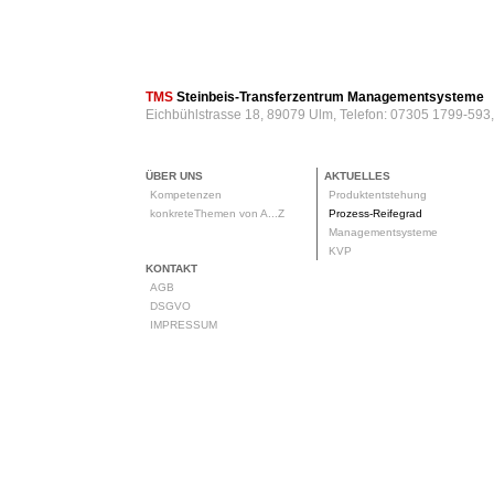
TMS
Steinbeis-Transferzentrum Managementsysteme
Eichbühlstrasse 18, 89079 Ulm, Telefon: 07305 1799-593
ÜBER UNS
AKTUELLES
Kompetenzen
Produktentstehung
konkreteThemen von A...Z
Prozess-Reifegrad
Managementsysteme
KVP
KONTAKT
AGB
DSGVO
IMPRESSUM