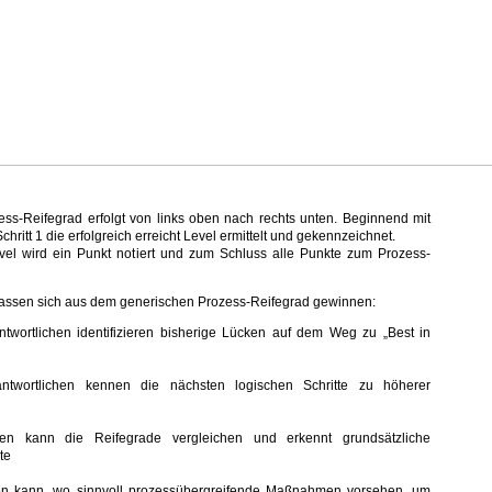
ess-Reifegrad erfolgt von links oben nach rechts unten. Beginnend mit
hritt 1 die erfolgreich erreicht Level ermittelt und gekennzeichnet.
evel wird ein Punkt notiert und zum Schluss alle Punkte zum Prozess-
lassen sich aus dem generischen Prozess-Reifegrad gewinnen:
twortlichen identifizieren bisherige Lücken auf dem Weg zu „Best in
antwortlichen kennen die nächsten logischen Schritte zu höherer
n kann die Reifegrade vergleichen und erkennt grundsätzliche
ite
n kann, wo sinnvoll prozessübergreifende Maßnahmen vorsehen, um