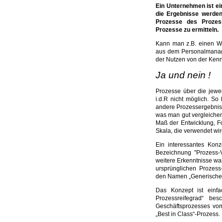
Ein Unternehmen ist ei
die Ergebnisse werden
Prozesse des Prozes
Prozesse zu ermitteln.
Kann man z.B. einen W
aus dem Personalmanage
der Nutzen von der Ken
Ja und nein !
Prozesse über die jewe
i.d.R nicht möglich. S
andere Prozessergebnis
was man gut vergleichen
Maß der Entwicklung, Fo
Skala, die verwendet wi
Ein interessantes Kon
Bezeichnung "Prozess-Vi
weitere Erkenntnisse wa
ursprünglichen Prozess-
den Namen „Generischer
Das Konzept ist einfa
Prozessreifegrad“ bes
Geschäftsprozesses vo
„Best in Class“-Prozess.