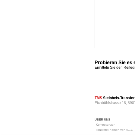
Probieren Sie es 
Ermitteln Sie den Reife
TMS
Steinbeis-Transf
Eichbühlstrasse 18, 890
ÜBER UNS
Kompetenzen
konkreteThemen von A...Z