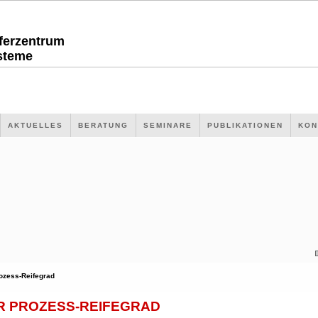
sferzentrum
steme
AKTUELLES
BERATUNG
SEMINARE
PUBLIKATIONEN
KON
ozess-Reifegrad
R PROZESS-REIFEGRAD