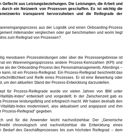
n Geflecht aus Leistungsbeziehungen. Die Leistungen, die Arbeit und
 durch ein Netzwerk von Prozessen geschaffen. Es ist wichtig die
snetzwerks transparent hervorzuheben und die Reifegrade der
areneingangsprozess aus der Logistik und einen Onboarding-Prozess
ment miteinander vergleichen oder gar benchmarken und worin liegt
ntnis zum Reifegrad von Prozessen?
ilig messbaren Prozessleistungen oder über die Prozessergebnisse ist
o hat ein Wareneingangsprozess andere Prozess-Kennzahlen (KPI) und
se als der Onboarding-Prozess des Personalmanagements. Allerdings –
 kann, ist ein Prozess-Reifegrad. Ein Prozess-Reifegrad beschreibt das
rtschrittlichkeit und Reife eines Prozesses. Er ist eine Bewertung oder
rd, um den aktuellen Stand der Prozess-Entwicklung darzustellen.
zept für Prozess-Reifegrade wurde vor vielen Jahren von IBM unter
talitäts-Index" entwickelt und vorgestellt. In der Zwischenzeit gab es
s Prozesse leistungsfähig und erfolgreich macht. Wir haben deshalb den
Vitalitäts-Index modernisiert, also aktualisiert und angepasst und ihm
 Prozess-Reifegrad“ gegeben.
ch und für die Anwender leicht nachvollziehbar. Der „Generische
chreibt chronologisch und nachvollziehbar die Entwicklung eines
m Bedarf des Geschäftsprozesses bis zum höchsten Reifegrad – dem