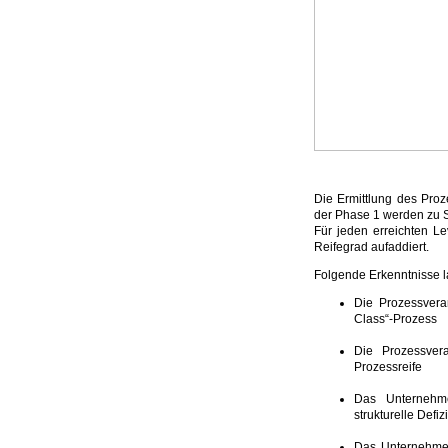
Die Ermittlung des Proz
der Phase 1 werden zu Sc
Für jeden erreichten L
Reifegrad aufaddiert.
Folgende Erkenntnisse 
Die Prozessveran
Class“-Prozess
Die Prozessver
Prozessreife
Das Unternehme
strukturelle Defiz
Das Unternehme