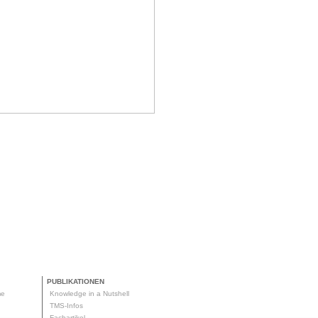
PUBLIKATIONEN
me
Knowledge in a Nutshell
g
TMS-Infos
me
Fachartikel