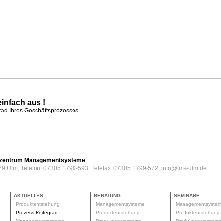
einfach aus !
grad Ihres Geschäftsprozesses.
erzentrum Managementsysteme
79 Ulm, Telefon: 07305 1799-593, Telefax: 07305 1799-572, info@tms-ulm.de
AKTUELLES
BERATUNG
SEMINARE
Produktentstehung
Managementsysteme
Managementsyste
Prozess-Reifegrad
Produktentstehung
Produktentstehun
Managementsysteme
Produktionssysteme
Produktionssyste