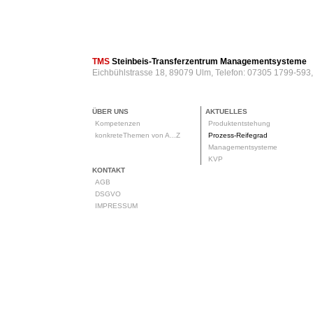
TMS
Steinbeis-Transferzentrum Managementsysteme
Eichbühlstrasse 18, 89079 Ulm, Telefon: 07305 1799-593
ÜBER UNS
AKTUELLES
Kompetenzen
Produktentstehung
konkreteThemen von A...Z
Prozess-Reifegrad
Managementsysteme
KVP
KONTAKT
AGB
DSGVO
IMPRESSUM