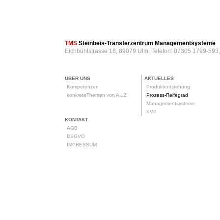
TMS
Steinbeis-Transferzentrum Managementsysteme
Eichbühlstrasse 18, 89079 Ulm, Telefon: 07305 1799-593
ÜBER UNS
AKTUELLES
Kompetenzen
Produktentstehung
konkreteThemen von A...Z
Prozess-Reifegrad
Managementsysteme
KVP
KONTAKT
AGB
DSGVO
IMPRESSUM