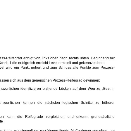
ess-Reifegrad erfolgt von links oben nach rechts unten. Beginnend mit
hritt 1 die erfolgreich erreicht Level ermittelt und gekennzeichnet.
evel wird ein Punkt notiert und zum Schluss alle Punkte zum Prozess-
lassen sich aus dem generischen Prozess-Reifegrad gewinnen:
twortlichen identifizieren bisherige Lücken auf dem Weg zu „Best in
antwortlichen kennen die nächsten logischen Schritte zu höherer
n kann die Reifegrade vergleichen und erkennt grundsätzliche
ite
n kann, wo sinnvoll prozessübergreifende Maßnahmen vorsehen, um