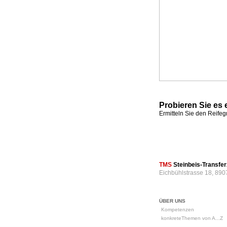
Probieren Sie es 
Ermitteln Sie den Reife
TMS
Steinbeis-Transf
Eichbühlstrasse 18, 890
ÜBER UNS
Kompetenzen
konkreteThemen von A...Z