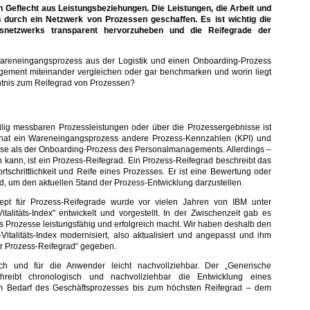
n Geflecht aus Leistungsbeziehungen. Die Leistungen, die Arbeit und
 durch ein Netzwerk von Prozessen geschaffen. Es ist wichtig die
snetzwerks transparent hervorzuheben und die Reifegrade der
areneingangsprozess aus der Logistik und einen Onboarding-Prozess
ment miteinander vergleichen oder gar benchmarken und worin liegt
ntnis zum Reifegrad von Prozessen?
ilig messbaren Prozessleistungen oder über die Prozessergebnisse ist
o hat ein Wareneingangsprozess andere Prozess-Kennzahlen (KPI) und
se als der Onboarding-Prozess des Personalmanagements. Allerdings –
 kann, ist ein Prozess-Reifegrad. Ein Prozess-Reifegrad beschreibt das
rtschrittlichkeit und Reife eines Prozesses. Er ist eine Bewertung oder
rd, um den aktuellen Stand der Prozess-Entwicklung darzustellen.
zept für Prozess-Reifegrade wurde vor vielen Jahren von IBM unter
talitäts-Index" entwickelt und vorgestellt. In der Zwischenzeit gab es
s Prozesse leistungsfähig und erfolgreich macht. Wir haben deshalb den
Vitalitäts-Index modernisiert, also aktualisiert und angepasst und ihm
 Prozess-Reifegrad“ gegeben.
ch und für die Anwender leicht nachvollziehbar. Der „Generische
chreibt chronologisch und nachvollziehbar die Entwicklung eines
m Bedarf des Geschäftsprozesses bis zum höchsten Reifegrad – dem