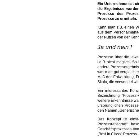
Ein Unternehmen ist ei
die Ergebnisse werden
Prozesse des Prozes
Prozesse zu ermitteln.
Kann man z.B. einen W
aus dem Personalmanage
der Nutzen von der Ken
Ja und nein !
Prozesse über die jewe
i.d.R nicht möglich. S
andere Prozessergebnis
was man gut vergleichen
Maß der Entwicklung, Fo
Skala, die verwendet wi
Ein interessantes Kon
Bezeichnung "Prozess-Vi
weitere Erkenntnisse wa
ursprünglichen Prozess-
den Namen „Generischer
Das Konzept ist einfa
Prozessreifegrad“ bes
Geschäftsprozesses vo
„Best in Class“-Prozess.