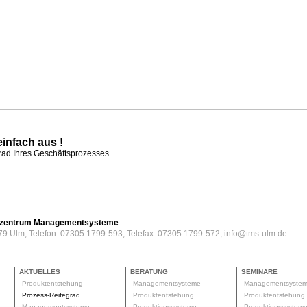
einfach aus !
grad Ihres Geschäftsprozesses.
erzentrum Managementsysteme
79 Ulm, Telefon: 07305 1799-593, Telefax: 07305 1799-572, info@tms-ulm.de
AKTUELLES
BERATUNG
SEMINARE
Produktentstehung
Managementsysteme
Managementsyste
Prozess-Reifegrad
Produktentstehung
Produktentstehun
Managementsysteme
Produktionssysteme
Produktionssyste