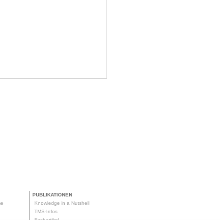
PUBLIKATIONEN
me
Knowledge in a Nutshell
g
TMS-Infos
me
Fachartikel