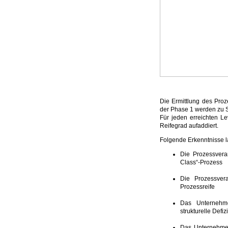
Die Ermittlung des Proz
der Phase 1 werden zu Sc
Für jeden erreichten L
Reifegrad aufaddiert.
Folgende Erkenntnisse 
Die Prozessveran
Class“-Prozess
Die Prozessver
Prozessreife
Das Unternehme
strukturelle Defiz
Das Unternehme