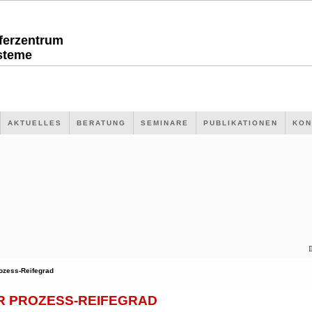
sferzentrum
steme
AKTUELLES
BERATUNG
SEMINARE
PUBLIKATIONEN
KON
ozess-Reifegrad
R PROZESS-REIFEGRAD