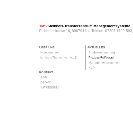
TMS
Steinbeis-Transferzentrum Managementsysteme
Eichbühlstrasse 18, 89079 Ulm, Telefon: 07305 1799-593
ÜBER UNS
AKTUELLES
Kompetenzen
Produktentstehung
konkreteThemen von A...Z
Prozess-Reifegrad
Managementsysteme
KVP
KONTAKT
AGB
DSGVO
IMPRESSUM