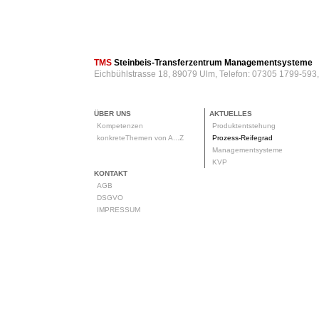
TMS
Steinbeis-Transferzentrum Managementsysteme
Eichbühlstrasse 18, 89079 Ulm, Telefon: 07305 1799-593
ÜBER UNS
AKTUELLES
Kompetenzen
Produktentstehung
konkreteThemen von A...Z
Prozess-Reifegrad
Managementsysteme
KVP
KONTAKT
AGB
DSGVO
IMPRESSUM