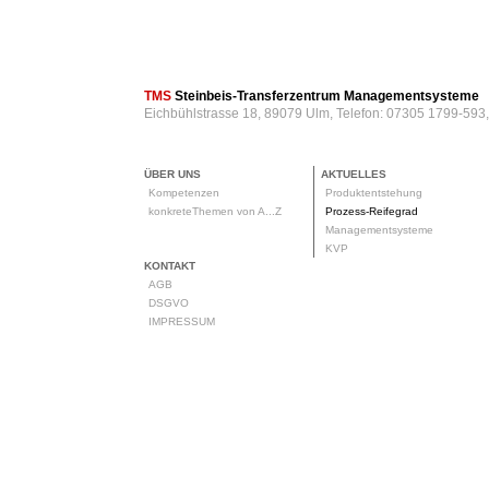
TMS
Steinbeis-Transferzentrum Managementsysteme
Eichbühlstrasse 18, 89079 Ulm, Telefon: 07305 1799-593
ÜBER UNS
AKTUELLES
Kompetenzen
Produktentstehung
konkreteThemen von A...Z
Prozess-Reifegrad
Managementsysteme
KVP
KONTAKT
AGB
DSGVO
IMPRESSUM