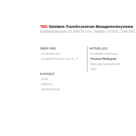
TMS
Steinbeis-Transferzentrum Managementsysteme
Eichbühlstrasse 18, 89079 Ulm, Telefon: 07305 1799-593
ÜBER UNS
AKTUELLES
Kompetenzen
Produktentstehung
konkreteThemen von A...Z
Prozess-Reifegrad
Managementsysteme
KVP
KONTAKT
AGB
DSGVO
IMPRESSUM